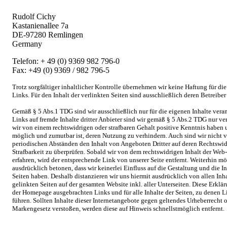
Rudolf Cichy
Kastanienallee 7a
DE-97280 Remlingen
Germany
Telefon: + 49 (0) 9369 982 796-0
Fax: +49 (0) 9369 / 982 796-5
Trotz sorgfältiger inhaltlicher Kontrolle übernehmen wir keine Haftung für die
Links. Für den Inhalt der verlinkten Seiten sind ausschließlich deren Betreiber
Gemäß § 5 Abs.1 TDG sind wir ausschließlich nur für die eigenen Inhalte veran
Links auf fremde Inhalte dritter Anbieter sind wir gemäß § 5 Abs.2 TDG nur ve
wir von einem rechtswidrigen oder strafbaren Gehalt positive Kenntnis haben 
möglich und zumutbar ist, deren Nutzung zu verhindern. Auch sind wir nicht ve
periodischen Abständen den Inhalt von Angeboten Dritter auf deren Rechtswid
Strafbarkeit zu überprüfen. Sobald wir von dem rechtswidrigen Inhalt der Web-
erfahren, wird der entsprechende Link von unserer Seite entfernt. Weiterhin m
ausdrücklich betonen, dass wir keinerlei Einfluss auf die Gestaltung und die I
Seiten haben. Deshalb distanzieren wir uns hiermit ausdrücklich von allen Inha
gelinkten Seiten auf der gesamten Website inkl. aller Unterseiten. Diese Erkläru
der Homepage ausgebrachten Links und für alle Inhalte der Seiten, zu denen 
führen. Sollten Inhalte dieser Internetangebote gegen geltendes Urheberrecht 
Markengesetz verstoßen, werden diese auf Hinweis schnellstmöglich entfernt.